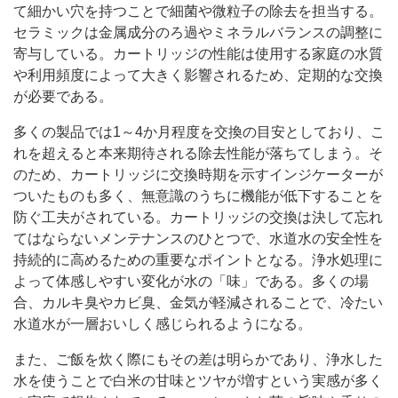
て細かい穴を持つことで細菌や微粒子の除去を担当する。
セラミックは金属成分のろ過やミネラルバランスの調整に
寄与している。カートリッジの性能は使用する家庭の水質
や利用頻度によって大きく影響されるため、定期的な交換
が必要である。
多くの製品では1～4か月程度を交換の目安としており、こ
れを超えると本来期待される除去性能が落ちてしまう。そ
のため、カートリッジに交換時期を示すインジケーターが
ついたものも多く、無意識のうちに機能が低下することを
防ぐ工夫がされている。カートリッジの交換は決して忘れ
てはならないメンテナンスのひとつで、水道水の安全性を
持続的に高めるための重要なポイントとなる。浄水処理に
よって体感しやすい変化が水の「味」である。多くの場
合、カルキ臭やカビ臭、金気が軽減されることで、冷たい
水道水が一層おいしく感じられるようになる。
また、ご飯を炊く際にもその差は明らかであり、浄水した
水を使うことで白米の甘味とツヤが増すという実感が多く