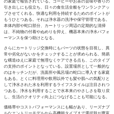
の家庭で報告されている。コーヒーやお茶の旨味や香りの
引き出しにも役立ち、日々の食生活全般をワンランクアッ
プさせてくれる。快適な利用を持続するためのポイントが
もうひとつある。それは浄水器の洗浄や保守管理である。
本体内部や蛇口部分、カートリッジ周辺の定期的な清掃
は、不純物の付着やぬめりを抑え、機器本来の浄水パフォ
ーマンスを保つ助けとなる。
さらにカートリッジ交換時にもパーツの状態を目視し、異
常や劣化がないかをチェックすることが求められる。簡易
な構造ゆえに家庭で無理なくケアできる点も、このタイプ
の支持のポイントとなっている。設置場所として一般的な
のはキッチンだが、洗面所や風呂場の蛇口に導入する家庭
もある。とくに料理用や飲用以外でも髪や肌への気配りと
して浄水された水を利用するライフスタイルは注目されつ
つある。浄水を利用することで水本来のやさしさを取り戻
し、生活のクオリティ向上につなげることも可能になる。
価格帯やコストパフォーマンスにも幅があり、リーズナブ
ルなエントリーモデルから高機能タイプまで選択肢が豊富