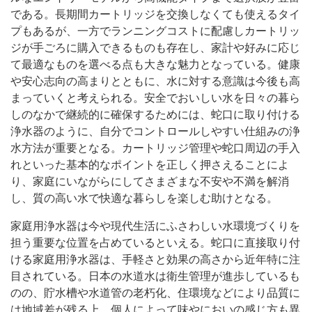
である。長期間カートリッジを交換しなくても使えるタイ
プもあるが、一方でランニングコストに配慮しカートリッ
ジが手ごろに購入できるものも存在し、家計や好みに応じ
て最適なものを選べる点も大きな魅力となっている。健康
や安心志向の高まりとともに、水に対する意識は今後も高
まっていくと考えられる。安全でおいしい水を日々の暮ら
しのなかで継続的に確保するためには、蛇口に取り付ける
浄水器のように、自分でコントロールしやすい仕組みの浄
水方法が重要となる。カートリッジ管理や蛇口周辺の手入
れといった基本的なポイントを正しく押さえることによ
り、家庭にいながらにしてさまざまな不安や不満を解消
し、質の高い水で快適な暮らしを楽しむ助けとなる。
家庭用浄水器は今や現代生活にふさわしい水環境づくりを
担う重要な位置を占めているといえる。蛇口に直接取り付
ける家庭用浄水器は、手軽さと効果の高さから近年特に注
目されている。日本の水道水は衛生管理が進歩しているも
のの、貯水槽や水道管の老朽化、住環境などにより品質に
は地域差が残る上、個人によって味やにおいの感じ方も異