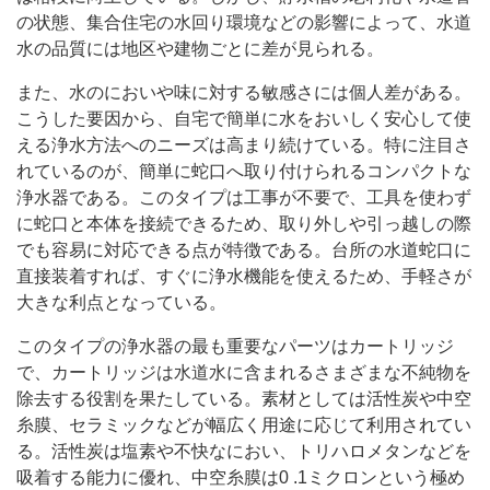
の状態、集合住宅の水回り環境などの影響によって、水道
水の品質には地区や建物ごとに差が見られる。
また、水のにおいや味に対する敏感さには個人差がある。
こうした要因から、自宅で簡単に水をおいしく安心して使
える浄水方法へのニーズは高まり続けている。特に注目さ
れているのが、簡単に蛇口へ取り付けられるコンパクトな
浄水器である。このタイプは工事が不要で、工具を使わず
に蛇口と本体を接続できるため、取り外しや引っ越しの際
でも容易に対応できる点が特徴である。台所の水道蛇口に
直接装着すれば、すぐに浄水機能を使えるため、手軽さが
大きな利点となっている。
このタイプの浄水器の最も重要なパーツはカートリッジ
で、カートリッジは水道水に含まれるさまざまな不純物を
除去する役割を果たしている。素材としては活性炭や中空
糸膜、セラミックなどが幅広く用途に応じて利用されてい
る。活性炭は塩素や不快なにおい、トリハロメタンなどを
吸着する能力に優れ、中空糸膜は0 .1ミクロンという極め