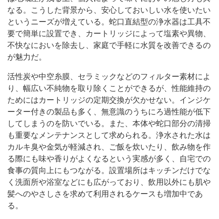
なる。こうした背景から、安心しておいしい水を使いたい
というニーズが増えている。蛇口直結型の浄水器は工具不
要で簡単に設置でき、カートリッジによって塩素や異物、
不快なにおいを除去し、家庭で手軽に水質を改善できるの
が魅力だ。
活性炭や中空糸膜、セラミックなどのフィルター素材によ
り、幅広い不純物を取り除くことができるが、性能維持の
ためにはカートリッジの定期交換が欠かせない。インジケ
ーター付きの製品も多く、無意識のうちにろ過性能が低下
してしまうのを防いでいる。また、本体や蛇口部分の清掃
も重要なメンテナンスとして求められる。浄水された水は
カルキ臭や金気が軽減され、ご飯を炊いたり、飲み物を作
る際にも味や香りがよくなるという実感が多く、自宅での
食事の質向上にもつながる。設置場所はキッチンだけでな
く洗面所や浴室などにも広がっており、飲用以外にも肌や
髪へのやさしさを求めて利用されるケースも増加中であ
る。